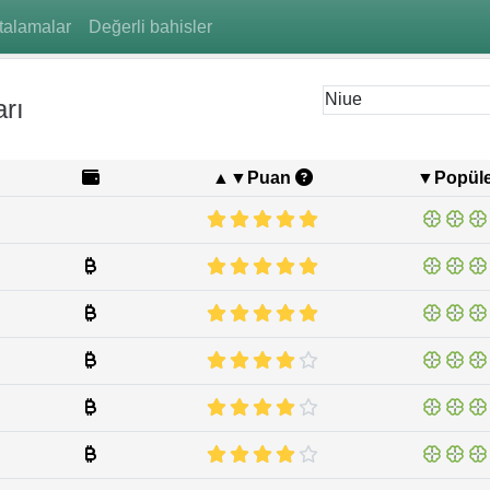
talamalar
Değerli bahisler
Niue
rı
▲▼Puan
▼Popüle