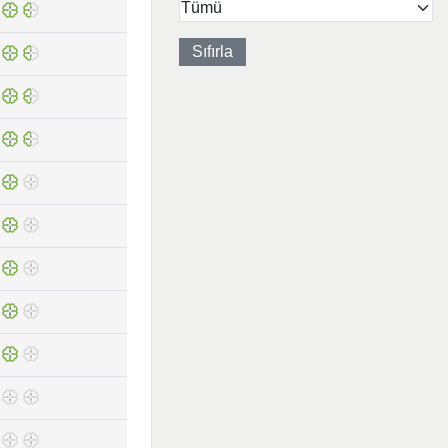
Tümü
Sıfırla