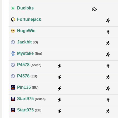
Duelbits
Fortunejack
HugeWin
Jackbit
(IO)
Mystake
(Bet)
P4578
(Asian)
P4578
(EU)
Pin135
(EU)
Start975
(Asian)
Start975
(EU)