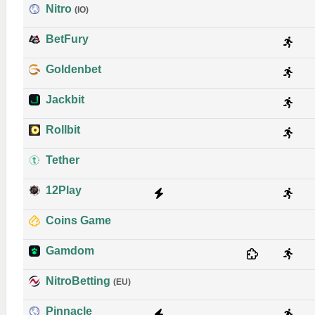
Nitro
(IO)
BetFury
Goldenbet
Jackbit
Rollbit
Tether
12Play
Coins Game
Gamdom
NitroBetting
(EU)
Pinnacle