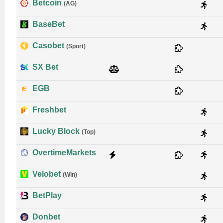
Betcoin
(AG)
BaseBet
Casobet
(Sport)
SX Bet
EGB
Freshbet
Lucky Block
(Top)
OvertimeMarkets
Velobet
(Win)
BetPlay
Donbet