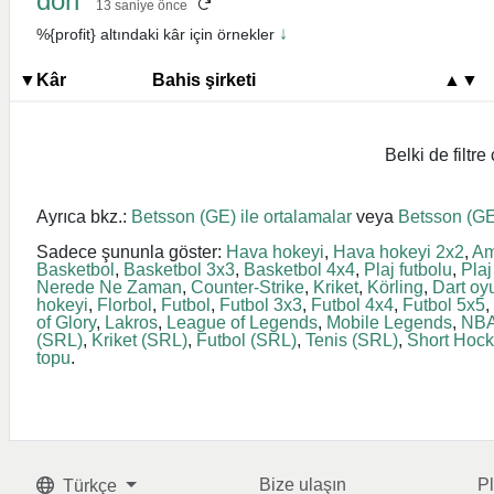
dön
13 saniye önce
↓
%{profit} altındaki kâr için örnekler
▼Kâr
Bahis şirketi
▲▼
Belki de filtre
Ayrıca bkz.:
Betsson (GE) ile ortalamalar
veya
Betsson (GE)
Sadece şununla göster:
Hava hokeyi
,
Hava hokeyi 2x2
,
Am
Basketbol
,
Basketbol 3x3
,
Basketbol 4x4
,
Plaj futbolu
,
Plaj
Nerede Ne Zaman
,
Counter-Strike
,
Kriket
,
Körling
,
Dart oy
hokeyi
,
Florbol
,
Futbol
,
Futbol 3x3
,
Futbol 4x4
,
Futbol 5x5
,
of Glory
,
Lakros
,
League of Legends
,
Mobile Legends
,
NB
(SRL)
,
Kriket (SRL)
,
Futbol (SRL)
,
Tenis (SRL)
,
Short Hoc
topu
.
Bize ulaşın
Pl
Türkçe