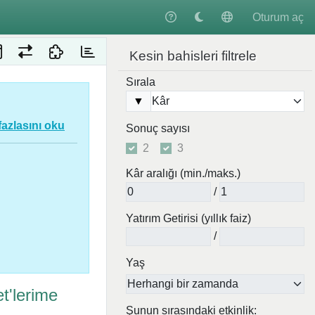
Oturum aç
Kesin bahisleri filtrele
Sırala
▼
azlasını oku
Sonuç sayısı
2
3
Kâr aralığı (min./maks.)
/
Yatırım Getirisi (yıllık faiz)
/
Yaş
t'lerime
Şunun sırasındaki etkinlik: