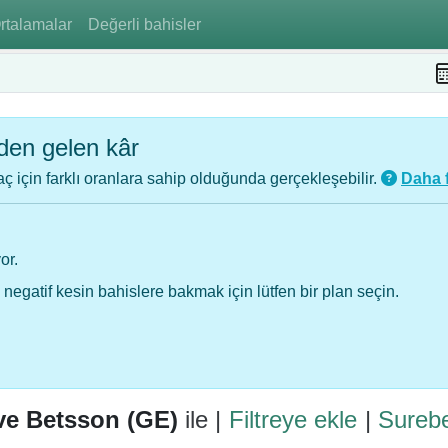
rtalamalar
Değerli bahisler
den gelen kâr
maç için farklı oranlara sahip olduğunda gerçekleşebilir.
Daha f
or.
 negatif kesin bahislere bakmak için lütfen bir plan seçin.
ve Betsson (GE)
ile |
Filtreye ekle
|
Surebe