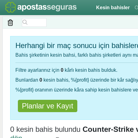
Kesin bahisler
O
Herhangi bir maç sonucu için bahisler
Bahis şirketinin kesin bahsi, farklı bahis şirketleri aynı 
Filtre ayarlarınız için
0
kârlı kesin bahis bulduk.
Bunlardan
0
kesin bahis, %{profit} üzerinde bir kâr sağlıy
%{profit} oranının üzerinde kâra sahip kesin bahislere ve
Planlar ve Kayıt
0 kesin bahis bulundu
Counter-Strike 