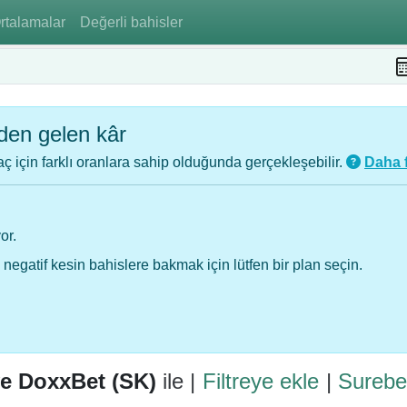
rtalamalar
Değerli bahisler
den gelen kâr
maç için farklı oranlara sahip olduğunda gerçekleşebilir.
Daha f
or.
 negatif kesin bahislere bakmak için lütfen bir plan seçin.
ve DoxxBet (SK)
ile |
Filtreye ekle
|
Surebe