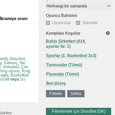
Oyuncu Bahisleri
İkramiye oranı
Oyuncular
Takımlar
Kompleks Koşullar
Bahis Şirketleri (414,
ayarlar ile: 1)
Sporlar (1: Basketbol 3x3)
andy
,
Beyzbol
,
y
,
Satranç
,
Ne
Turnuvalar (Tümü)
E-Voleybol
,
Çim
rling oyunu
,
King
Piyasalar (Tümü)
agbi
,
Basketbol
craft
veya
Su
İleri düzey
Sıfırla
Filtrelemek için DoxxBet (SK)
zantısı