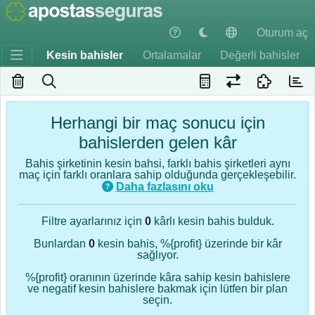
Oturum aç
Kesin bahisler
Ortalamalar
Değerli bahisler
Herhangi bir maç sonucu için
bahislerden gelen kâr
Bahis şirketinin kesin bahsi, farklı bahis şirketleri aynı
maç için farklı oranlara sahip olduğunda gerçekleşebilir.
Daha fazlasını oku
Filtre ayarlarınız için
0
kârlı kesin bahis bulduk.
Bunlardan
0
kesin bahis, %{profit} üzerinde bir kâr
sağlıyor.
%{profit} oranının üzerinde kâra sahip kesin bahislere
ve negatif kesin bahislere bakmak için lütfen bir plan
seçin.