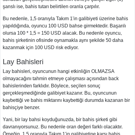
şanslı ise, bahis tutarı belirtilen oranla çarpılır.
Bu nedenle, 1,5 oranıyla Takım 1'in galibiyeti üzerine bahis
yapıldığında, oyuncu 100 USD bahse girmektedir. Başarılı
olursa 100 * 1,5 = 150 USD alacak. Bu nedenle oyuncu,
bahis şirketinin ofisinde oynamakla aynı şekilde 50 daha
kazanmak için 100 USD risk ediyor.
Lay Bahisleri
Lay bahisleri, oyuncunun hangi etkinliğin OLMAZSA
olmayacağını tahmin etmeye çalışması açısından back
bahislerinden farklıdır. Böylece, seçilen sonuç
gerçekleşmediğinde galibiyet kazanır. Bu, oyuncunun
kaybettiği ve bahis miktarını kaybettiği durumda kazanan bir
bahisçiye benzer.
Yani, bir lay bahsi koyduğunuzda, bir bahis şirketi gibi
davranıyorsunuz. Bu nedenle oran değeri farklı olacaktır.
Örneğin, 1,5 oranıyla Takım 1'in galibiyetine karşı bahis