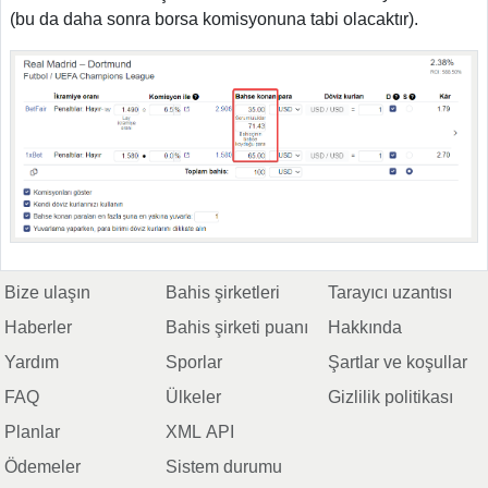
(bu da daha sonra borsa komisyonuna tabi olacaktır).
Bize ulaşın
Bahis şirketleri
Tarayıcı uzantısı
Haberler
Bahis şirketi puanı
Hakkında
Yardım
Sporlar
Şartlar ve koşullar
FAQ
Ülkeler
Gizlilik politikası
Planlar
XML API
Ödemeler
Sistem durumu