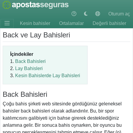
Oturum aç
Kesin bahisler
Ortalamalar
Değerli bahisler
Back ve Lay Bahisleri
İçindekiler
Back Bahisleri
Lay Bahisleri
Kesin Bahislerde Lay Bahisleri
Back Bahisleri
Çoğu bahis şirketi web sitesinde gördüğünüz geleneksel
bahisler back bahisleri olarak adlandırılır. Bu, bir spor
katılımcısını galibiyeti için bahse girerek desteklediğiniz
anlamına gelir. Bir sonuca bahis oynarken, bir oyuncu bu
sonucun gerçekleşmesini tahmin etmeye çalışır. Eğer (o)