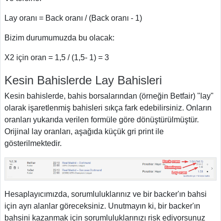
Lay oranı = Back oranı / (Back oranı - 1)
Bizim durumumuzda bu olacak:
X2 için oran = 1,5 / (1,5- 1) = 3
Kesin Bahislerde Lay Bahisleri
Kesin bahislerde, bahis borsalarından (örneğin Betfair) "lay"
olarak işaretlenmiş bahisleri sıkça fark edebilirsiniz. Onların
oranları yukarıda verilen formüle göre dönüştürülmüştür.
Orijinal lay oranları, aşağıda küçük gri print ile
gösterilmektedir.
Hesaplayıcımızda, sorumluluklarınız ve bir backer'ın bahsi
için ayrı alanlar göreceksiniz. Unutmayın ki, bir backer'ın
bahsini kazanmak için sorumluluklarınızı risk ediyorsunuz