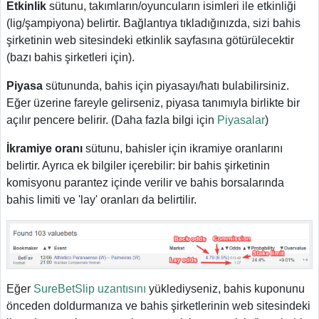
Etkinlik
sütunu, takımların/oyuncuların isimleri ile etkinliği
(lig/şampiyona) belirtir. Bağlantıya tıkladığınızda, sizi bahis
şirketinin web sitesindeki etkinlik sayfasına götürülecektir
(bazı bahis şirketleri için).
Piyasa
sütununda, bahis için piyasayı/hatı bulabilirsiniz.
Eğer üzerine fareyle gelirseniz, piyasa tanımıyla birlikte bir
açılır pencere belirir. (Daha fazla bilgi için
Piyasalar
)
İkramiye oranı
sütunu, bahisler için ikramiye oranlarını
belirtir. Ayrıca ek bilgiler içerebilir: bir bahis şirketinin
komisyonu parantez içinde verilir ve bahis borsalarında
bahis limiti ve 'lay' oranları da belirtilir.
Eğer
SureBetSlip uzantısını
yüklediyseniz, bahis kuponunu
önceden doldurmanıza ve bahis şirketlerinin web sitesindeki